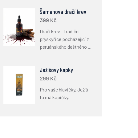
Šamanova dračí krev
399 Kč
Dračí krev – tradiční
pryskyřice pocházející z
peruánského deštného ...
Ježíšovy kapky
299 Kč
Pro vaše hlavičky, Ježíš
tu má kapičky.