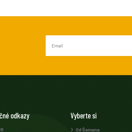
ečné odkazy
Vyberte si
PR
Od Šamana