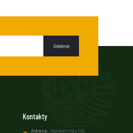
Odebírat
Kontakty
Adresa:
Náměstí míru 142,