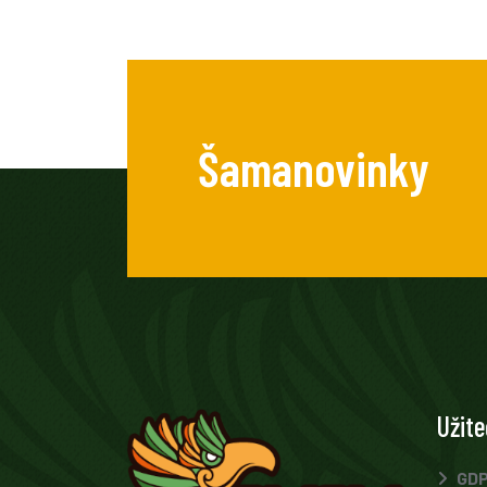
Šamanovinky
Užit
GD