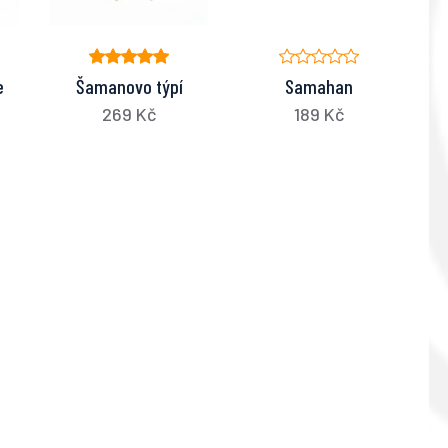
e
Šamanovo týpí
Samahan
269 Kč
189 Kč