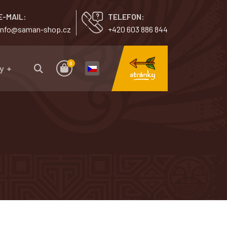
E-MAIL:
TELEFON:
info@saman-shop.cz
+420 603 886 844
0
y