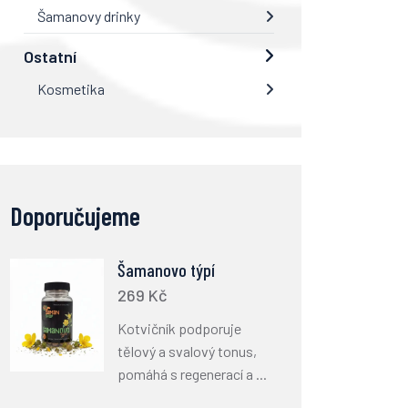
Šamanovy drinky
Ostatní
Kosmetika
Doporučujeme
Šamanovo týpí
269 Kč
Kotvičník podporuje
tělový a svalový tonus,
pomáhá s regenerací a ...