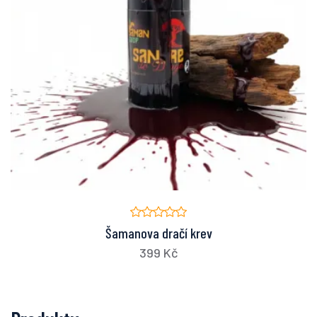
Šamanova dračí krev
399 Kč