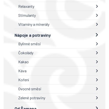
Relaxanty
Stimulanty
Vitamíny a minerály
Nápoje a potraviny
Bylinné směsi
Čokolády
Kakao
Káva
Koření
Ovocné směsi
Zelené potraviny
Od Šamana