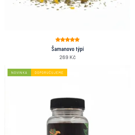
Šamanovo týpí
269 Kč
NOVINKA
DOPORUČUJEME