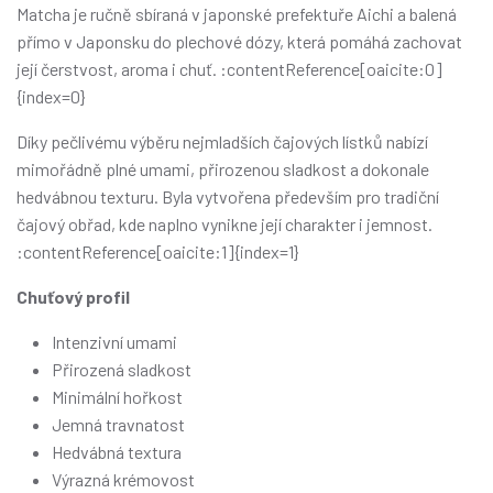
Matcha je ručně sbíraná v japonské prefektuře Aichi a balená
přímo v Japonsku do plechové dózy, která pomáhá zachovat
její čerstvost, aroma i chuť. :contentReference[oaicite:0]
{index=0}
Díky pečlivému výběru nejmladších čajových lístků nabízí
mimořádně plné umami, přirozenou sladkost a dokonale
hedvábnou texturu. Byla vytvořena především pro tradiční
čajový obřad, kde naplno vynikne její charakter i jemnost.
:contentReference[oaicite:1]{index=1}
Chuťový profil
Intenzivní umami
Přirozená sladkost
Minimální hořkost
Jemná travnatost
Hedvábná textura
Výrazná krémovost