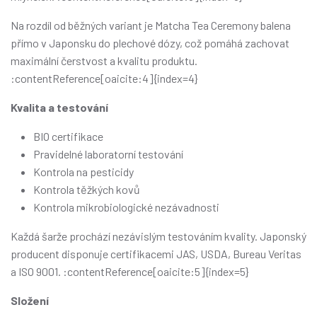
Na rozdíl od běžných variant je Matcha Tea Ceremony balena
přímo v Japonsku do plechové dózy, což pomáhá zachovat
maximální čerstvost a kvalitu produktu.
:contentReference[oaicite:4]{index=4}
Kvalita a testování
BIO certifikace
Pravidelné laboratorní testování
Kontrola na pesticidy
Kontrola těžkých kovů
Kontrola mikrobiologické nezávadnosti
Každá šarže prochází nezávislým testováním kvality. Japonský
producent disponuje certifikacemi JAS, USDA, Bureau Veritas
a ISO 9001. :contentReference[oaicite:5]{index=5}
Složení